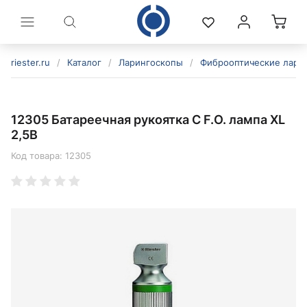
riester.ru
/
Каталог
/
Ларингоскопы
/
Фиброоптические лари
12305 Батареечная рукоятка C F.O. лампа XL
2,5В
Код товара:
12305
политикой конфиденциальности