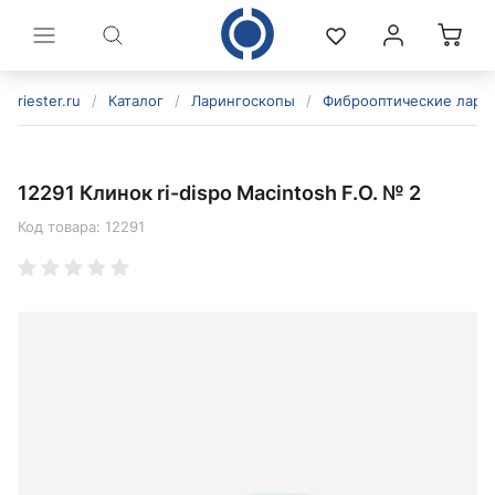
riester.ru
/
Каталог
/
Ларингоскопы
/
Фиброоптические лари
12291 Клинок ri-dispo Macintosh F.O. № 2
Код товара:
12291
политикой конфиденциальности