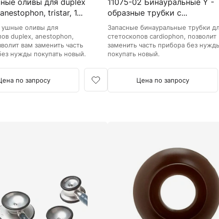
шные оливы для duplex
11075-02 Бинауральные Y -
anestophon, tristar, 1...
образные трубки с...
 ушные оливы для
Запасные бинауральные трубки д
ов duplex, anestophon,
стетоскопов cardiophon, позволит
позволит вам заменить часть
заменить часть прибора без нужд
без нужды покупать новый.
покупать новый.
Цена по запросу
Цена по запросу