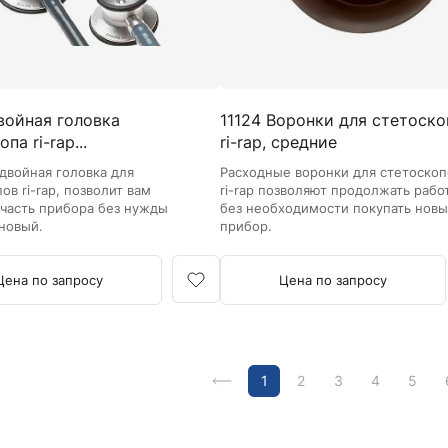
войная головка
11124 Воронки для стетоско
па ri-rap...
ri-rap, средние
двойная головка для
Расходные воронки для стетоскоп
ов ri-rap, позволит вам
ri-rap позволяют продолжать рабо
 часть прибора без нужды
без необходимости покупать нов
 новый.
прибор.
Цена по запросу
Цена по запросу
1
2
3
4
5