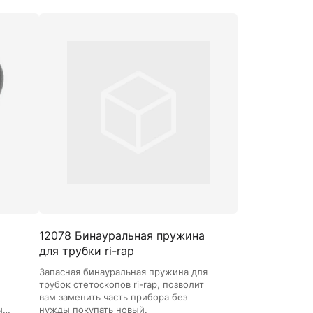
Манжеты для тонометров
Механические тонометры
12078 Бинауральная пружина
для трубки ri-rap
Запасная бинауральная пружина для
трубок стетоскопов ri-rap, позволит
вам заменить часть прибора без
ы
нужды покупать новый.