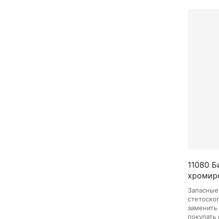
11080 Б
хромиро
Запасные
стетоскоп
заменить
покупать