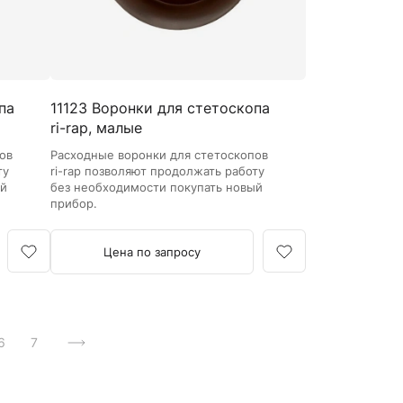
па
11123 Воронки для стетоскопа
ri-rap, малые
ов
Расходные воронки для стетоскопов
ту
ri-rap позволяют продолжать работу
ый
без необходимости покупать новый
прибор.
Цена по запросу
6
7