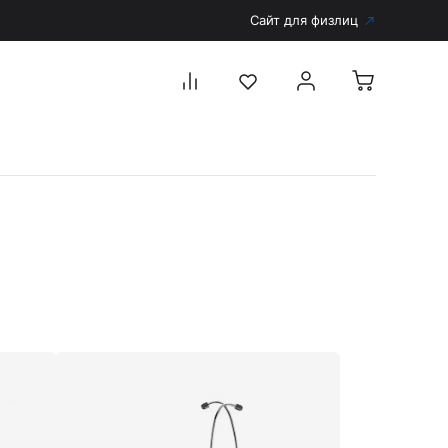
Сайт для физлиц
Перейти в каталог
Дерматоскопы и аксессуары
Аксессуары для дерматоскопов
Дерматоскопы
Диагностика
Тонометры
Запасные части и комплектующие
Аккумуляторы и зарядные устройства
Рукоятки для диагностических приборов