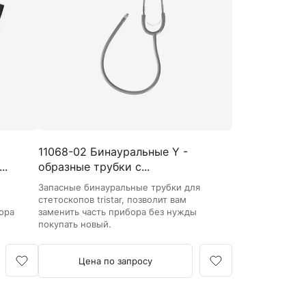
Кровоостанавливающие жгуты
Ларингоскопы
Аксессуары для ларингоскопов
Стандартные ларингоскопы
Фиброоптические ларингоскопы
Отоскопы и ЛОР-наборы
ЛОР-наборы
11068-02 Бинауральные Y -
Отоскопы
..
образные трубки с...
Ушные воронки для отоскопов
Запасные бинауральные трубки для
Приборы для внутривенного вливания под
стетоскопов tristar, позволит вам
давлением
ора
заменить часть прибора без нужды
покупать новый.
Манжеты и аксессуары Metpak
Приборы для инфузий Metpak
Цена по запросу
Тонометры
Автоматические тонометры
Аксессуары для тонометров