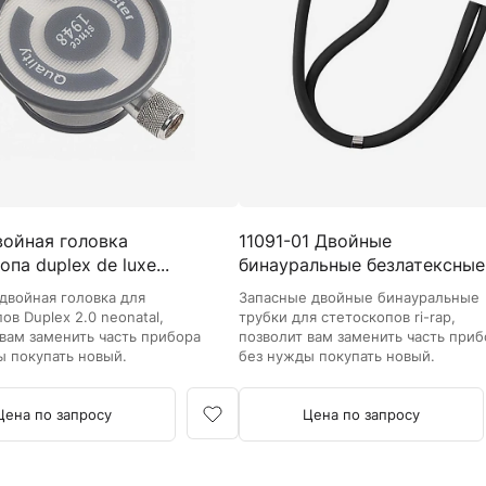
Камертоны и наборы
Камертоны
Наборы камертонов
Медицинские светильники
Запасные части к медицинским светильникам
Медицинские осветители
Налобные осветители и рефлекторы
Пневможгуты и аксессуары
войная головка
11091-01 Двойные
Аксессуары для komprimeter
па duplex de luxe...
бинауральные безлатексные.
Манжеты для komprimeter
Пневможгуты komprimeter
двойная головка для
Запасные двойные бинауральные
ов Duplex 2.0 neonatal,
трубки для стетоскопов ri-rap,
 вам заменить часть прибора
позволит вам заменить часть приб
Пульсоксиметры ri-fox N
ы покупать новый.
без нужды покупать новый.
Термометры и аксессуары
Цена по запросу
Цена по запросу