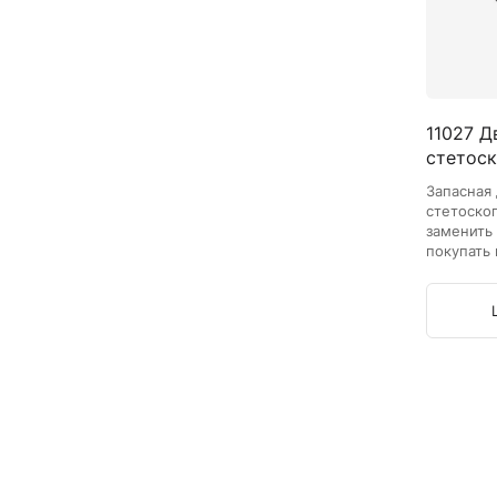
11027 Д
стетоско
Запасная 
стетоскоп
заменить
покупать