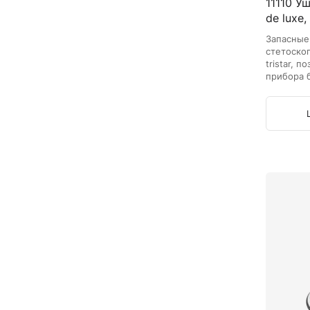
11110 У
de luxe, 
Запасные
стетоскоп
tristar, 
прибора 