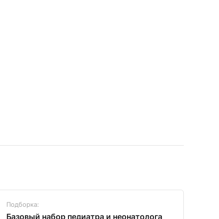
Подборка:
Под
Базовый набор педиатра и неонатолога
Диа