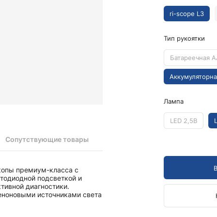
Камертоны и наборы
Камертоны
ri-scope L3
Наборы камертонов
Тип рукоятки
Медицинские светильники
Запасные части к медицинским светильникам
Батареечная A
Медицинские осветители
Аккумуляторна
Налобные осветители и рефлекторы
Пневможгуты и аксессуары
Лампа
Аксессуары для komprimeter
LED 2,5В
Манжеты для komprimeter
Пневможгуты komprimeter
Сопутствующие товары
Пульсоксиметры ri-fox N
скопы премиум-класса с
Термометры и аксессуары
етодиодной подсветкой и
тивной диагностики.
еноновыми источниками света