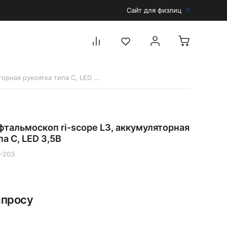
Сайт для физлиц
3812-203 Офтальмоскоп ri-scope L3, аккумуляторная рукоятка типа C, LED 3,5В
Перейти в каталог
Дерматоскопы и аксессуары
тальмоскоп ri-scope L3, аккумуляторная
Аксессуары для дерматоскопов
па C, LED 3,5В
Дерматоскопы
-203
Диагностика
Тонометры
Запасные части и комплектующие
апросу
Аккумуляторы и зарядные устройства
Рукоятки для диагностических приборов