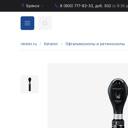
Брянск
8 (800) 777-83-33, доб. 502
(с 9:30 
riester.ru
/
Каталог
/
Офтальмоскопы и ретиноскопы
Бинокулярные лупы и аксессуары
Аксессуары для бинокулярных луп
Бинокулярные лупы
Оголовья для бинокулярных луп
Диагностические наборы отоскопов и
офтальмоскопов
Диагностические наборы de luxe
Диагностические наборы e-scope
Диагностические наборы Econom