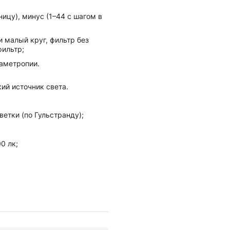
ицу), минус (1–44 с шагом в
и малый круг, фильтр без
фильтр;
аметропии.
ий источник света.
етки (по Гульстранду);
0 лк;