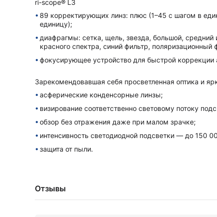
ri-scope® L3
89 корректирующих линз: плюс (1–45 с шагом в един
единицу);
диафрагмы: сетка, щель, звезда, большой, средний 
красного спектра, синий фильтр, поляризационный 
фокусирующее устройство для быстрой коррекции 
Зарекомендовавшая себя просветленная оптика и ярк
асферические конденсорные линзы;
визирование соответственно световому потоку подсв
обзор без отражения даже при малом зрачке;
интенсивность светодиодной подсветки — до 150 00
защита от пыли.
Отзывы