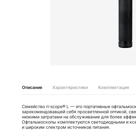
Диагностические наборы EliteVue
Диагностические наборы perfect
Диагностические наборы ri-scope L
Диагностические наборы uni, May
Неврологические молоточки и аксессуары
Аксессуары для неврологических молоточков
Неврологические молоточки
Офтальмоскопы и ретиноскопы
Аксессуары для офтальмоскопов и ретиноскопов
Офтальмоскопы
Офтальмоскопы налобные бинокулярные
Описание
Характеристики
Комплектация
Ретиноскопы и наборы ri-vision
Стетоскопы и запасные части
Семейство ri-scope® L — это портативные офтальмо
Запасные части для стетоскопов
зарекомендовавшей себя просветленной оптикой, св
Стетоскопы
низкими затратами на обслуживание для более эффек
Офтальмоскопы комплектуются светодиодными и кс
и широким спектром источников питания.