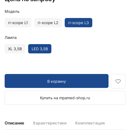
Модель
ri-scope L1
ri-scope L2
ri-scope L3
Лампа
XL 3,5В
LED 3,5В
В корзину
Купить на mpamed-shop.ru
Описание
Характеристики
Комплектация