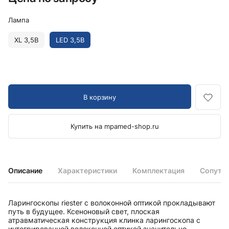
Лампа
XL 3,5В
LED 3,5В
В корзину
Купить на mpamed-shop.ru
Описание
Характеристики
Комплектация
Сопутс
Ларингоскопы riester с волоконной оптикой прокладывают
путь в будущее. Ксеноновый свет, плоская
атравматическая конструкция клинка ларингоскопа с
интегрированной волоконной оптикой значительно