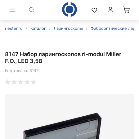
riester.ru
/
Каталог
/
Ларингоскопы
/
Фиброоптические лари
8147 Набор ларингоскопов ri-modul Miller
F.O., LED 3,5В
Код товара:
8147
политикой конфиденциальности