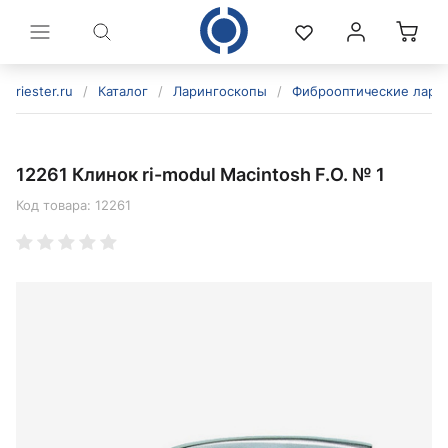
riester.ru
/
Каталог
/
Ларингоскопы
/
Фиброоптические лари
12261 Клинок ri-modul Macintosh F.O. № 1
Код товара:
12261
политикой конфиденциальности