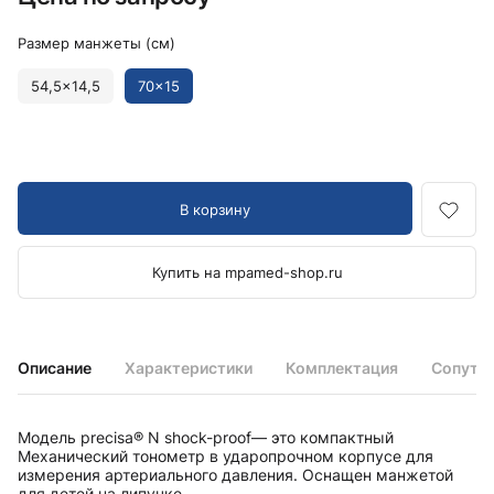
Размер манжеты (см)
54,5x14,5
70x15
В корзину
Купить на mpamed-shop.ru
Описание
Характеристики
Комплектация
Сопутс
Модель precisa® N shock-proof— это компактный
Механический тонометр в ударопрочном корпусе для
измерения артериального давления. Оснащен манжетой
для детей на липучке.