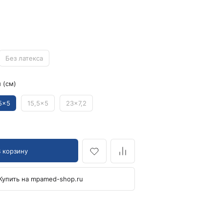
Кровоостанавливающие жгуты
Ларингоскопы
Аксессуары для ларингоскопов
Стандартные ларингоскопы
Без латекса
Фиброоптические ларингоскопы
 (см)
Отоскопы и ЛОР-наборы
ЛОР-наборы
5x5
15,5x5
23x7,2
Отоскопы
Ушные воронки для отоскопов
Приборы для внутривенного вливания под
давлением
В корзину
Манжеты и аксессуары Metpak
Приборы для инфузий Metpak
Купить на mpamed-shop.ru
Тонометры
Автоматические тонометры
Аксессуары для тонометров