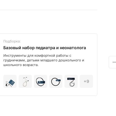
Подборка:
Под
Базовый набор педиатра и неонатолога
Диа
Инструменты для комфортной работы с
Мод
грудничками, детьми младшего дошкольного и
школьного возраста.
+9