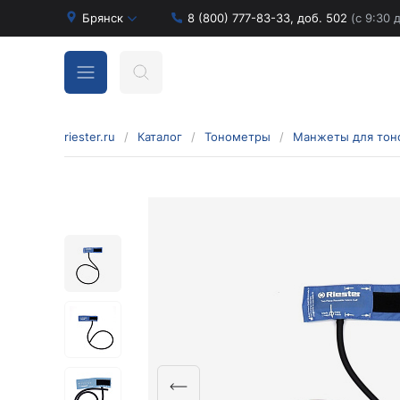
Брянск
8 (800) 777-83-33, доб. 502
(с 9:30 
riester.ru
/
Каталог
/
Тонометры
/
Манжеты для тон
Бинокулярные лупы и аксессуары
Аксессуары для бинокулярных луп
Бинокулярные лупы
Оголовья для бинокулярных луп
Диагностические наборы отоскопов и
офтальмоскопов
Диагностические наборы de luxe
Диагностические наборы e-scope
Диагностические наборы Econom