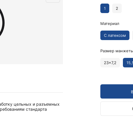
Камертоны и наборы
Камертоны
1
2
Наборы камертонов
Материал
Медицинские светильники
Запасные части к медицинским светильникам
С латексом
Медицинские осветители
Налобные осветители и рефлекторы
Размер манжеты
Пневможгуты и аксессуары
23x7,2
15,
Аксессуары для komprimeter
Манжеты для komprimeter
Пневможгуты komprimeter
Пульсоксиметры ri-fox N
ботку цельных и разъемных
Термометры и аксессуары
требованиям стандарта