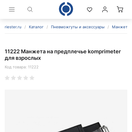
riester.ru
/
Каталог
/
Пневможгуты и аксессуары
/
Манжеты д
11222 Манжета на предплечье komprimeter
для взрослых
Код товара:
11222
политикой конфиденциальности