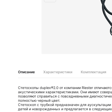
Диагностические наборы EliteVue
Диагностические наборы perfect
Диагностические наборы ri-scope L
Диагностические наборы uni, May
Неврологические молоточки и аксессуары
Аксессуары для неврологических молоточков
Неврологические молоточки
Офтальмоскопы и ретиноскопы
Аксессуары для офтальмоскопов и ретиноскопов
Офтальмоскопы
Офтальмоскопы налобные бинокулярные
Описание
Характеристики
Комплектация
Ретиноскопы и наборы ri-vision
Стетоскопы и запасные части
Стетоскопы duplex®2.0 от компании Riester отличают
Запасные части для стетоскопов
акустическими характеристиками. Они имеют совер
Стетоскопы
позволяют справиться с повседневными диагностиче
полностью черный цвет.
Стетоскоп с трубкой предназначен для аускультации
детей и новорожденных и предлагается в следующих