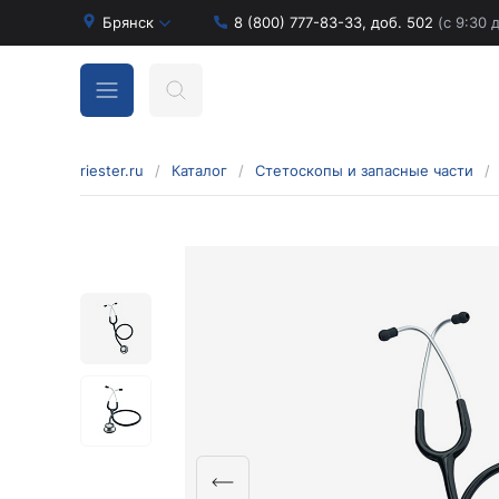
Брянск
8 (800) 777-83-33, доб. 502
(с 9:30 
riester.ru
/
Каталог
/
Стетоскопы и запасные части
/
Бинокулярные лупы и аксессуары
Аксессуары для бинокулярных луп
Бинокулярные лупы
Оголовья для бинокулярных луп
Диагностические наборы отоскопов и
офтальмоскопов
Диагностические наборы de luxe
Диагностические наборы e-scope
Диагностические наборы Econom