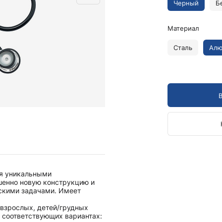
Камертоны и наборы
Черный
Б
Камертоны
Наборы камертонов
Материал
Медицинские светильники
Сталь
Ал
Запасные части к медицинским светильникам
Медицинские осветители
Налобные осветители и рефлекторы
Пневможгуты и аксессуары
Аксессуары для komprimeter
Манжеты для komprimeter
Пневможгуты komprimeter
Пульсоксиметры ri-fox N
ся уникальными
Термометры и аксессуары
шенно новую конструкцию и
скими задачами. Имеет
 взрослых, детей/грудных
 соответствующих вариантах: