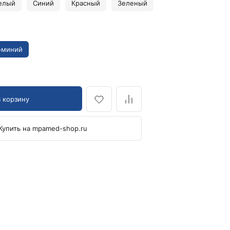
елый
Синий
Красный
Зеленый
Кровоостанавливающие жгуты
Ларингоскопы
Аксессуары для ларингоскопов
юминий
Стандартные ларингоскопы
Фиброоптические ларингоскопы
Отоскопы и ЛОР-наборы
В корзину
ЛОР-наборы
Отоскопы
Ушные воронки для отоскопов
Купить на mpamed-shop.ru
Приборы для внутривенного вливания под
давлением
Манжеты и аксессуары Metpak
Приборы для инфузий Metpak
Тонометры
Автоматические тонометры
Аксессуары для тонометров