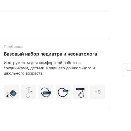
Подборка:
Под
Базовый набор педиатра и неонатолога
Диа
Инструменты для комфортной работы с
Мод
грудничками, детьми младшего дошкольного и
школьного возраста.
+9