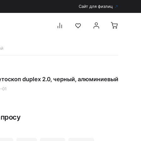
Сайт для физлиц
ый
Перейти в каталог
Дерматоскопы и аксессуары
тоскоп duplex 2.0, черный, алюминиевый
Аксессуары для дерматоскопов
Дерматоскопы
-01
Диагностика
Тонометры
апросу
Запасные части и комплектующие
Аккумуляторы и зарядные устройства
Рукоятки для диагностических приборов