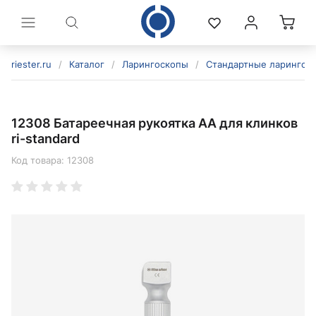
riester.ru
/
Каталог
/
Ларингоскопы
/
Стандартные ларингос
12308 Батареечная рукоятка AA для клинков
ri-standard
Код товара:
12308
политикой конфиденциальности