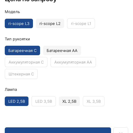
Модель
ri-scope L3
ri-scope L2
ri-scope L1
Тип рукоятки
Батареечная C
Батареечная AA
Аккумуляторная C
Аккумуляторная AA
Штекерная C
Лампа
LED 2,5В
LED 3,5В
XL 2,5В
XL 3,5В