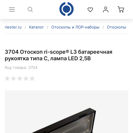
riester.ru
/
Каталог
/
Отоскопы и ЛОР-наборы
/
Отоскопы
/
3704 Отоскоп ri-scope® L3 батареечная
рукоятка типа C, лампа LED 2,5В
Код товара:
3704
политикой конфиденциальности