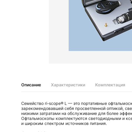
Диагностические наборы EliteVue
Диагностические наборы perfect
Диагностические наборы ri-scope L
Диагностические наборы uni, May
Неврологические молоточки и аксессуары
Аксессуары для неврологических молоточков
Неврологические молоточки
Офтальмоскопы и ретиноскопы
Аксессуары для офтальмоскопов и ретиноскопов
Офтальмоскопы
Офтальмоскопы налобные бинокулярные
Описание
Характеристики
Комплектация
Ретиноскопы и наборы ri-vision
Стетоскопы и запасные части
Семейство ri-scope® L — это портативные офтальмо
Запасные части для стетоскопов
зарекомендовавшей себя просветленной оптикой, св
Стетоскопы
низкими затратами на обслуживание для более эффек
Офтальмоскопы комплектуются светодиодными и кс
и широким спектром источников питания.