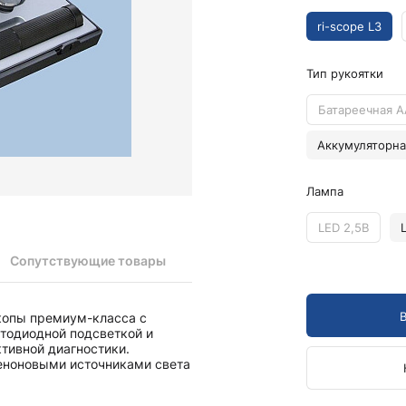
Камертоны и наборы
Камертоны
ri-scope L3
Наборы камертонов
Тип рукоятки
Медицинские светильники
Запасные части к медицинским светильникам
Батареечная A
Медицинские осветители
Аккумуляторна
Налобные осветители и рефлекторы
Пневможгуты и аксессуары
Лампа
Аксессуары для komprimeter
Манжеты для komprimeter
LED 2,5В
Пневможгуты komprimeter
Сопутствующие товары
Пульсоксиметры ri-fox N
скопы премиум-класса с
Термометры и аксессуары
етодиодной подсветкой и
тивной диагностики.
еноновыми источниками света