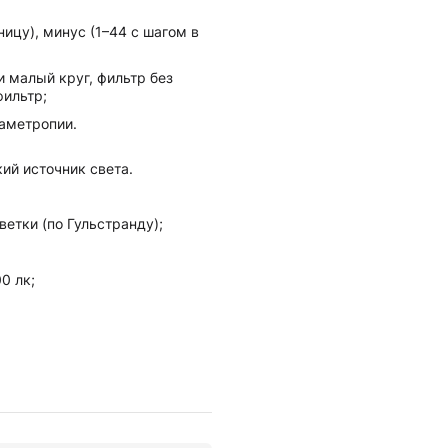
ицу), минус (1–44 с шагом в
и малый круг, фильтр без
фильтр;
аметропии.
ий источник света.
етки (по Гульстранду);
0 лк;