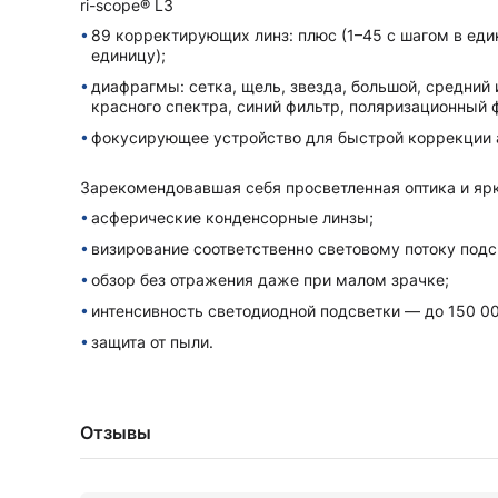
ri-scope® L3
89 корректирующих линз: плюс (1–45 с шагом в един
единицу);
диафрагмы: сетка, щель, звезда, большой, средний 
красного спектра, синий фильтр, поляризационный 
фокусирующее устройство для быстрой коррекции 
Зарекомендовавшая себя просветленная оптика и ярк
асферические конденсорные линзы;
визирование соответственно световому потоку подсв
обзор без отражения даже при малом зрачке;
интенсивность светодиодной подсветки — до 150 00
защита от пыли.
Отзывы