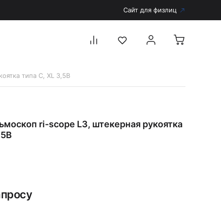
Сайт для физлиц
оятка типа C, XL 3,5В
Перейти в каталог
Дерматоскопы и аксессуары
москоп ri-scope L3, штекерная рукоятка
Аксессуары для дерматоскопов
,5В
Дерматоскопы
Диагностика
Тонометры
Запасные части и комплектующие
апросу
Аккумуляторы и зарядные устройства
Рукоятки для диагностических приборов