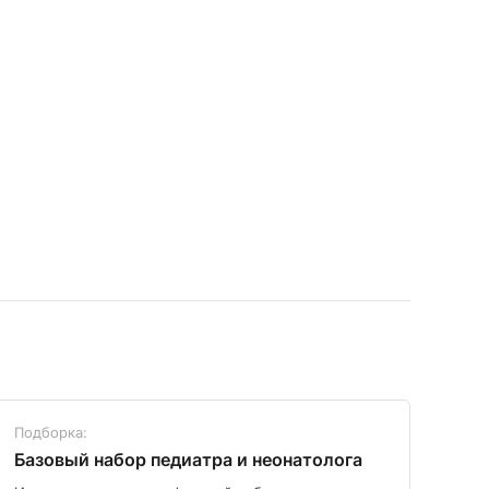
Подборка:
Под
Базовый набор педиатра и неонатолога
Диа