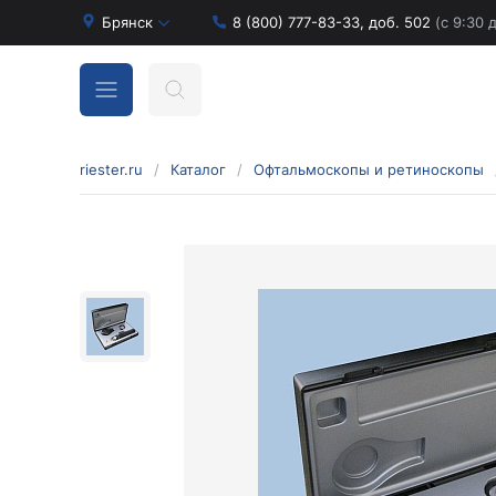
Брянск
8 (800) 777-83-33, доб. 502
(с 9:30 
riester.ru
/
Каталог
/
Офтальмоскопы и ретиноскопы
Бинокулярные лупы и аксессуары
Аксессуары для бинокулярных луп
Бинокулярные лупы
Оголовья для бинокулярных луп
Диагностические наборы отоскопов и
офтальмоскопов
Диагностические наборы de luxe
Диагностические наборы e-scope
Диагностические наборы Econom