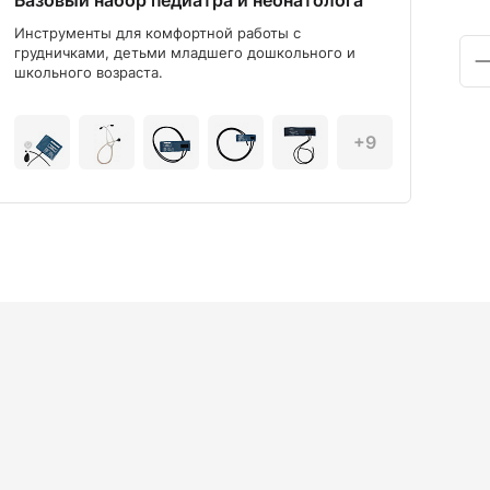
Базовый набор педиатра и неонатолога
Диа
Инструменты для комфортной работы с
Мод
грудничками, детьми младшего дошкольного и
школьного возраста.
+9