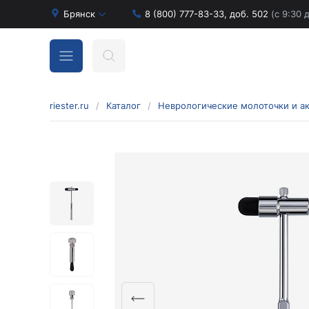
Брянск
8 (800) 777-83-33, доб. 502
(с 9:30 
riester.ru
/
Каталог
/
Неврологические молоточки и а
Бинокулярные лупы и аксессуары
Аксессуары для бинокулярных луп
Бинокулярные лупы
Оголовья для бинокулярных луп
Диагностические наборы отоскопов и
офтальмоскопов
Диагностические наборы de luxe
Диагностические наборы e-scope
Диагностические наборы Econom