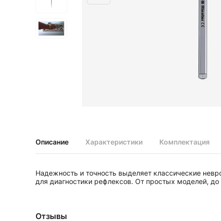
Диагностические наборы EliteVue
Диагностические наборы perfect
Диагностические наборы ri-scope L
Диагностические наборы uni, May
Неврологические молоточки и аксессуары
Аксессуары для неврологических молоточков
Неврологические молоточки
Офтальмоскопы и ретиноскопы
Аксессуары для офтальмоскопов и ретиноскопов
Офтальмоскопы
Офтальмоскопы налобные бинокулярные
Описание
Характеристики
Комплектация
Ретиноскопы и наборы ri-vision
Стетоскопы и запасные части
Надежность и точность выделяет классические невро
Запасные части для стетоскопов
для диагностики рефлексов. От простых моделей, до
Стетоскопы
Отзывы