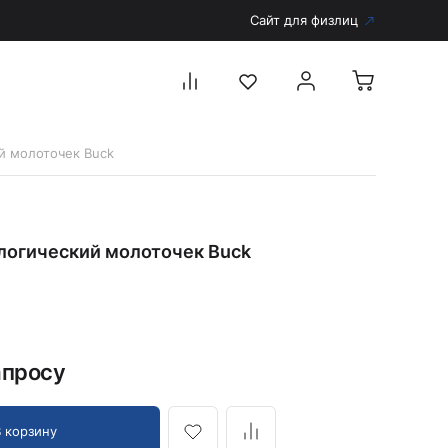
Сайт для физлиц
й молоточек Buck
Перейти в каталог
Дерматоскопы и аксессуары
логический молоточек Buck
Аксессуары для дерматоскопов
Дерматоскопы
5
Диагностика
Тонометры
апросу
Запасные части и комплектующие
Аккумуляторы и зарядные устройства
Рукоятки для диагностических приборов
В корзину