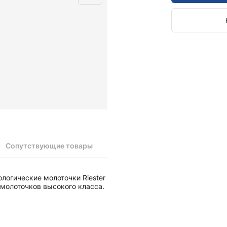
Камертоны и наборы
Камертоны
Наборы камертонов
Медицинские светильники
Запасные части к медицинским светильникам
Медицинские осветители
Налобные осветители и рефлекторы
Пневможгуты и аксессуары
Аксессуары для komprimeter
Манжеты для komprimeter
Пневможгуты komprimeter
Сопутствующие товары
Пульсоксиметры ri-fox N
логические молоточки Riester
Термометры и аксессуары
 молоточков высокого класса.