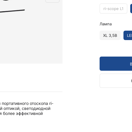
Камертоны и наборы
Камертоны
ri-scope L1
Наборы камертонов
Лампа
Медицинские светильники
Запасные части к медицинским светильникам
XL 3,5В
LE
Медицинские осветители
Налобные осветители и рефлекторы
Пневможгуты и аксессуары
Аксессуары для komprimeter
Манжеты для komprimeter
Пневможгуты komprimeter
Пульсоксиметры ri-fox N
 портативного отоскопа ri-
Термометры и аксессуары
й оптикой, светодиодной
я более эффективной