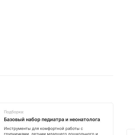
Подборка:
Под
Базовый набор педиатра и неонатолога
Диа
Инструменты для комфортной работы с
Мод
грудничками, детьми младшего дошкольного и