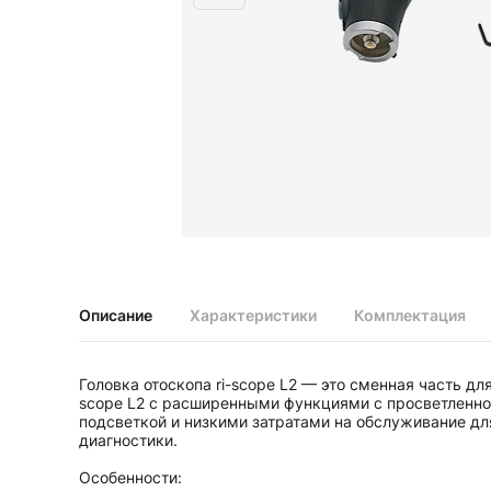
Диагностические наборы EliteVue
Диагностические наборы perfect
Диагностические наборы ri-scope L
Диагностические наборы uni, May
Неврологические молоточки и аксессуары
Аксессуары для неврологических молоточков
Неврологические молоточки
Офтальмоскопы и ретиноскопы
Аксессуары для офтальмоскопов и ретиноскопов
Офтальмоскопы
Офтальмоскопы налобные бинокулярные
Описание
Характеристики
Комплектация
Ретиноскопы и наборы ri-vision
Стетоскопы и запасные части
Головка отоскопа ri-scope L2 — это сменная часть для
Запасные части для стетоскопов
scope L2 с расширенными функциями с просветленно
Стетоскопы
подсветкой и низкими затратами на обслуживание дл
диагностики.
Особенности: