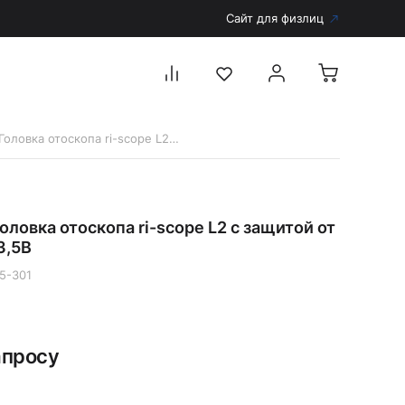
Сайт для физлиц
10565-301 Головка отоскопа ri-scope L2 с защитой от кражи, LED 3,5В
Перейти в каталог
Дерматоскопы и аксессуары
оловка отоскопа ri-scope L2 с защитой от
Аксессуары для дерматоскопов
3,5В
Дерматоскопы
5-301
Диагностика
Тонометры
Запасные части и комплектующие
апросу
Аккумуляторы и зарядные устройства
Рукоятки для диагностических приборов