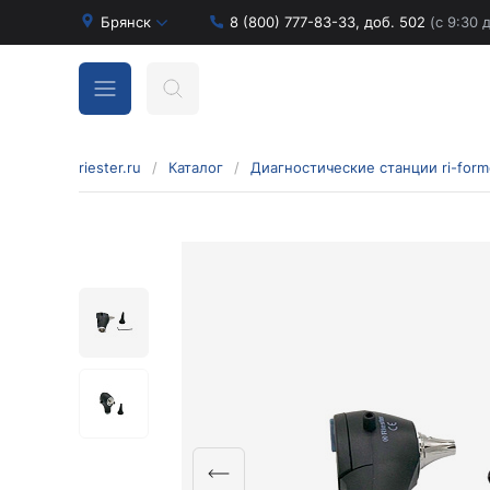
Брянск
8 (800) 777-83-33, доб. 502
(с 9:30 
riester.ru
/
Каталог
/
Бинокулярные лупы и аксессуары
Аксессуары для бинокулярных луп
Бинокулярные лупы
Оголовья для бинокулярных луп
Диагностические наборы отоскопов и
офтальмоскопов
Диагностические наборы de luxe
Диагностические наборы e-scope
Диагностические наборы Econom