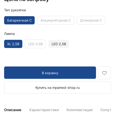
Тип рукоятки
Батареечная C
Аккумуляторная C
Штекерная C
Лампа
XL 2,5В
LED 3,5В
LED 2,5В
В корзину
Купить на mpamed-shop.ru
Описание
Характеристики
Комплектация
Сопутс