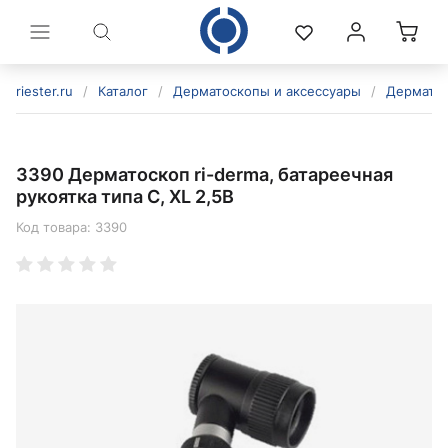
riester.ru
/
Каталог
/
Дерматоскопы и аксессуары
/
Дермато
3390 Дерматоскоп ri-derma, батареечная
рукоятка типа C, XL 2,5В
Код товара:
3390
политикой конфиденциальности