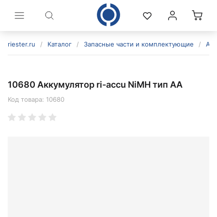
riester.ru
/
Каталог
/
Запасные части и комплектующие
/
Акк
10680 Аккумулятор ri-accu NiMH тип AA
Код товара:
10680
политикой конфиденциальности